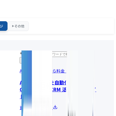
ジ
その他
▶
サイト内検索
AI変革の全体像から料金・事例まで
AI社員で営業を自動化する
GENIEE SFA/CRM 活用・導入ガイ
ド
資料請求はこちら