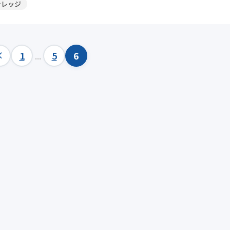
ナレッジ
1
...
5
6