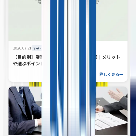
2026.07.21
SFA・CRM関連
【目的別】業務効率化ツールおすすめ7選｜メリット
や選ぶポイントも解説
詳しく見る