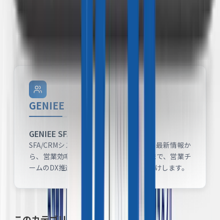
AI時代の新営業スタイル「SFA×AIアシスタント 」で生産性・営業
成果をアップ
\
ニーズに合わせたeBook
/
無料ダウンロード
GENIEE SFA/CRM編集部
GENIEE SFA/CRM編集部です！
SFA/CRMシステムの導入・活用に関する最新情報か
ら、営業効率化のノウハウ、 成功事例まで、営業チ
ームのDX推進をサポートする情報をお届けします。
このカテゴリの関連記事