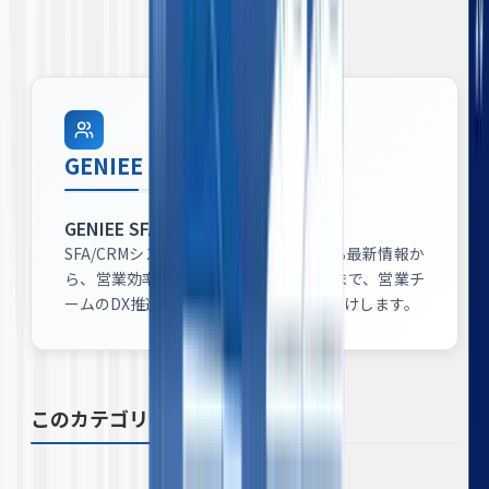
\
ニーズに合わせたeBook
/
無料ダウンロード
GENIEE SFA/CRM編集部
GENIEE SFA/CRM編集部です！
SFA/CRMシステムの導入・活用に関する最新情報か
ら、営業効率化のノウハウ、 成功事例まで、営業チ
ームのDX推進をサポートする情報をお届けします。
このカテゴリの関連記事
関連記事で、同じテーマの理解をさらに深めることが