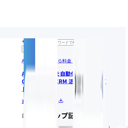
サイト内検索
AI変革の全体像から料金・事例まで
AI社員で営業を自動化する
GENIEE SFA/CRM 活用・導入ガイ
ド
資料請求はこちら
ピックアップ記事