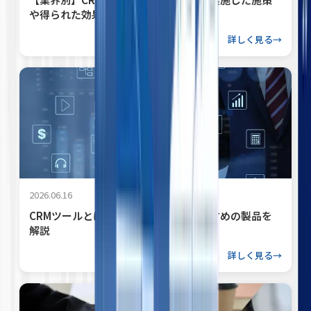
や得られた効果を紹介
詳しく見る
2026.06.16
CRMツールとは？ 基本的な機能やおすすめの製品を
解説
詳しく見る