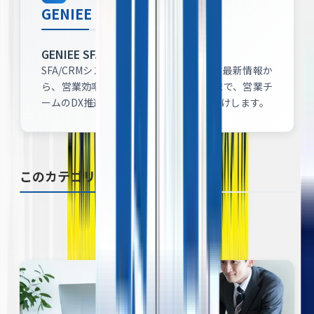
GENIEE SFA/CRM編集部
GENIEE SFA/CRM編集部です！
SFA/CRMシステムの導入・活用に関する最新情報か
ら、営業効率化のノウハウ、 成功事例まで、営業チ
ームのDX推進をサポートする情報をお届けします。
このカテゴリの関連記事
関連記事で、同じテーマの理解をさらに深めることが
できます