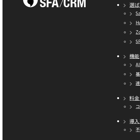
選ば
S
H
Z
S
機能
A
料金
導入