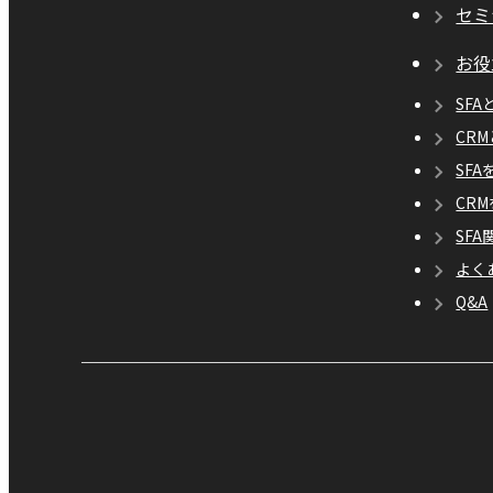
セミ
お役
SFA
CR
SF
CR
SF
よく
Q&A