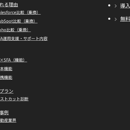
れる理由
導
alesforce比較（乗換）
無
ubSpot比較（乗換）
oho比較（乗換）
FA運用支援・サポート内容
I×SFA（機能）
基本機能
連携機能
プラン
コストカット診断
事例
不動産業界