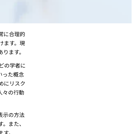
常に合理的
けます。現
あります。
どの学者に
いった概念
めにリスク
人々の行動
表示の方法
す。また、
ます。