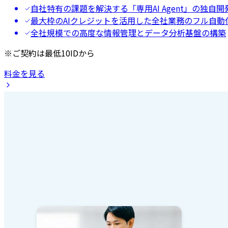
自社特有の課題を解決する「専用AI Agent」の独自開
最大枠のAIクレジットを活用した全社業務のフル自動
全社規模での高度な情報管理とデータ分析基盤の構築
※ご契約は最低10IDから
料金を見る