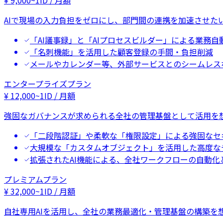
AIで現場の入力負担をゼロにし、部門間の連携を加速させた
「AI議事録」と「AIプロセスビルダー」による業務自
「名刺機能」を活用した顧客登録の手間・負担削減
メールやカレンダー等、外部サービスとのシームレス
エンタープライズプラン
¥
12,000
~
1ID / 月額
強固なガバナンスが求められる全社の管理基盤として活用を
「二段階認証」や柔軟な「権限設定」による強固なセ
大規模な「カスタムオブジェクト」を活用した高度な
拡張されたAI機能による、全社ワークフローの自動化
プレミアムプラン
¥
32,000
~
1ID / 月額
自社専用AIを活用し、全社の業務最適化・管理基盤の構築を