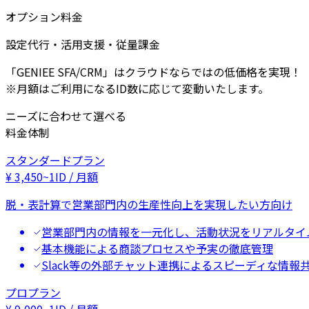
オプション料金
設定代行・活用支援・従量課金
「GENIEE SFA/CRM」はクラウドならではの低価格を実現！
※月額はご利用になるID数に応じて変動いたします。
ニーズに合わせて選べる
料金体制
スタンダードプラン
¥
3,450
~
1ID / 月額
脱・表計算で営業部門内の生産性向上を実現したい方向け
営業部門内の情報を一元化し、活動状況をリアルタイ
基本機能による商談プロセスや予実の徹底管理
Slack等の外部チャット連携によるスピーディな情報
プロプラン
¥
9,000
~
1ID / 月額