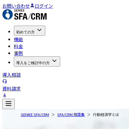
お問い合わせ
ログイン
初めての方
機能
料金
事例
導入をご検討中の方
導入相談
資料請求
GENIEE SFA/CRM
SFA/CRM 用語集
行動経済学とは