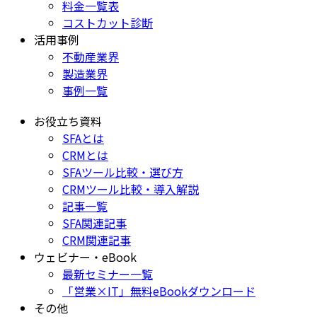
料金一覧表
コストカット診断
活用事例
不動産業界
製造業界
事例一覧
お役立ち資料
SFAとは
CRMとは
SFAツール比較・選び方
CRMツール比較・導入解説
記事一覧
SFA関連記事
CRM関連記事
ウェビナー・eBook
最新セミナー一覧
「営業×IT」無料eBookダウンロード
その他