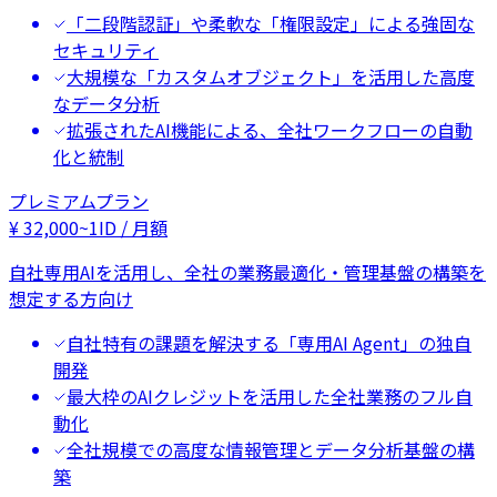
「二段階認証」や柔軟な「権限設定」による強固な
セキュリティ
大規模な「カスタムオブジェクト」を活用した高度
なデータ分析
拡張されたAI機能による、全社ワークフローの自動
化と統制
プレミアムプラン
¥
32,000
~
1ID / 月額
自社専用AIを活用し、全社の業務最適化・管理基盤の構築を
想定する方向け
自社特有の課題を解決する「専用AI Agent」の独自
開発
最大枠のAIクレジットを活用した全社業務のフル自
動化
全社規模での高度な情報管理とデータ分析基盤の構
築