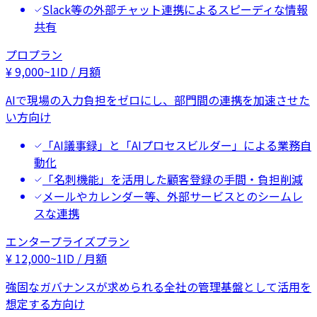
Slack等の外部チャット連携によるスピーディな情報
共有
プロプラン
¥
9,000
~
1ID / 月額
AIで現場の入力負担をゼロにし、部門間の連携を加速させた
い方向け
「AI議事録」と「AIプロセスビルダー」による業務自
動化
「名刺機能」を活用した顧客登録の手間・負担削減
メールやカレンダー等、外部サービスとのシームレ
スな連携
エンタープライズプラン
¥
12,000
~
1ID / 月額
強固なガバナンスが求められる全社の管理基盤として活用を
想定する方向け