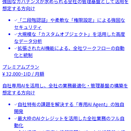
強固なガバナンスが求められる全社の管理基盤として活用を
想定する方向け
「二段階認証」や柔軟な「権限設定」による強固な
セキュリティ
大規模な「カスタムオブジェクト」を活用した高度
なデータ分析
拡張されたAI機能による、全社ワークフローの自動
化と統制
プレミアムプラン
¥
32,000
~
1ID / 月額
自社専用AIを活用し、全社の業務最適化・管理基盤の構築を
想定する方向け
自社特有の課題を解決する「専用AI Agent」の独自
開発
最大枠のAIクレジットを活用した全社業務のフル自
動化