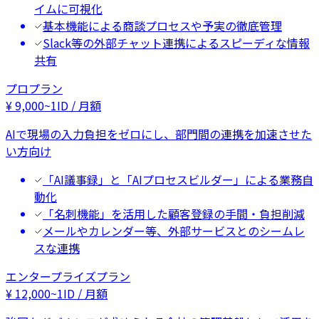
イムに可視化
基本機能による商談プロセスや予実の徹底管理
Slack等の外部チャット連携によるスピーディな情報
共有
プロプラン
¥
9,000
~
1ID / 月額
AIで現場の入力負担をゼロにし、部門間の連携を加速させた
い方向け
「AI議事録」と「AIプロセスビルダー」による業務自
動化
「名刺機能」を活用した顧客登録の手間・負担削減
メールやカレンダー等、外部サービスとのシームレ
スな連携
エンタープライズプラン
¥
12,000
~
1ID / 月額