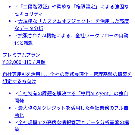
「二段階認証」や柔軟な「権限設定」による強固な
セキュリティ
大規模な「カスタムオブジェクト」を活用した高度
なデータ分析
拡張されたAI機能による、全社ワークフローの自動
化と統制
プレミアムプラン
¥
32,000
~
1ID / 月額
自社専用AIを活用し、全社の業務最適化・管理基盤の構築を
想定する方向け
自社特有の課題を解決する「専用AI Agent」の独自
開発
最大枠のAIクレジットを活用した全社業務のフル自
動化
全社規模での高度な情報管理とデータ分析基盤の構
築