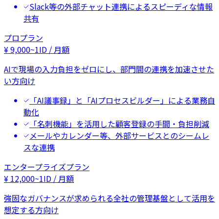
Slack等の外部チャット連携によるスピーディな情報
共有
プロプラン
¥
9,000
~
1ID / 月額
AIで現場の入力負担をゼロにし、部門間の連携を加速させた
い方向け
「AI議事録」と「AIプロセスビルダー」による業務自
動化
「名刺機能」を活用した顧客登録の手間・負担削減
メールやカレンダー等、外部サービスとのシームレ
スな連携
エンタープライズプラン
¥
12,000
~
1ID / 月額
強固なガバナンスが求められる全社の管理基盤として活用を
想定する方向け