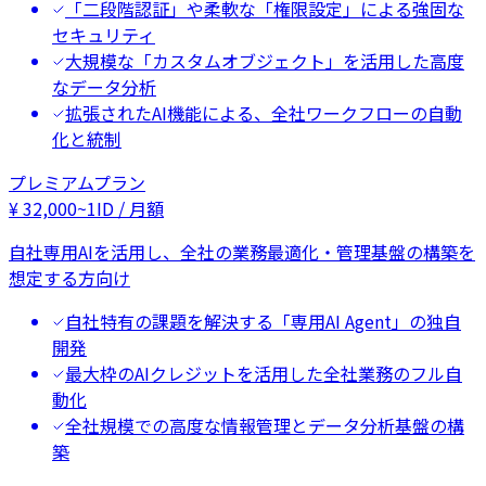
「二段階認証」や柔軟な「権限設定」による強固な
セキュリティ
大規模な「カスタムオブジェクト」を活用した高度
なデータ分析
拡張されたAI機能による、全社ワークフローの自動
化と統制
プレミアムプラン
¥
32,000
~
1ID / 月額
自社専用AIを活用し、全社の業務最適化・管理基盤の構築を
想定する方向け
自社特有の課題を解決する「専用AI Agent」の独自
開発
最大枠のAIクレジットを活用した全社業務のフル自
動化
全社規模での高度な情報管理とデータ分析基盤の構
築