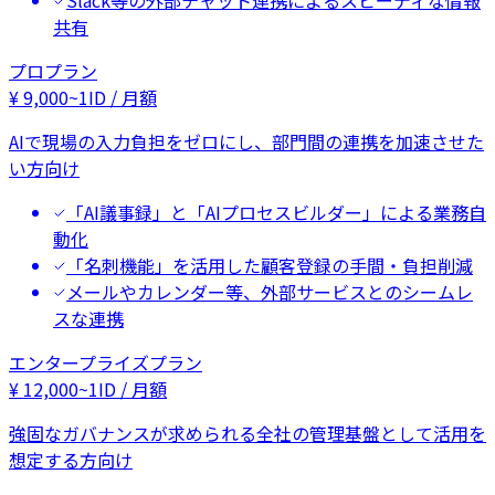
Slack等の外部チャット連携によるスピーディな情報
共有
プロプラン
¥
9,000
~
1ID / 月額
AIで現場の入力負担をゼロにし、部門間の連携を加速させた
い方向け
「AI議事録」と「AIプロセスビルダー」による業務自
動化
「名刺機能」を活用した顧客登録の手間・負担削減
メールやカレンダー等、外部サービスとのシームレ
スな連携
エンタープライズプラン
¥
12,000
~
1ID / 月額
強固なガバナンスが求められる全社の管理基盤として活用を
想定する方向け