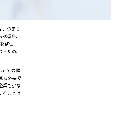
は、つまり
、電話番号、
報を整理
になるため、
elでの顧
意も必要で
る企業も少な
することは