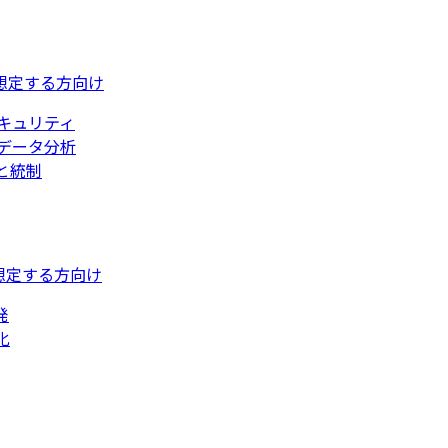
想定する方向け
キュリティ
データ分析
と統制
想定する方向け
発
化