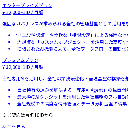
エンタープライズプラン
¥
12,000
~
1ID / 月額
強固なガバナンスが求められる全社の管理基盤として活用を
「二段階認証」や柔軟な「権限設定」による強固なセ
大規模な「カスタムオブジェクト」を活用した高度な
拡張されたAI機能による、全社ワークフローの自動化
プレミアムプラン
¥
32,000
~
1ID / 月額
自社専用AIを活用し、全社の業務最適化・管理基盤の構築を
自社特有の課題を解決する「専用AI Agent」の独自開
最大枠のAIクレジットを活用した全社業務のフル自動
全社規模での高度な情報管理とデータ分析基盤の構築
※ご契約は最低10IDから
料金を見る