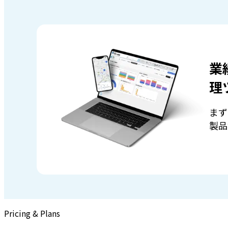
業
理
まず
製品
Pricing & Plans