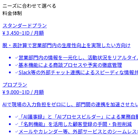
ニーズに合わせて選べる
料金体制
スタンダードプラン
¥
3,450
~
1ID / 月額
脱・表計算で営業部門内の生産性向上を実現したい方向け
営業部門内の情報を一元化し、活動状況をリアルタイ
基本機能による商談プロセスや予実の徹底管理
Slack等の外部チャット連携によるスピーディな情報
プロプラン
¥
9,000
~
1ID / 月額
AIで現場の入力負担をゼロにし、部門間の連携を加速させた
「AI議事録」と「AIプロセスビルダー」による業務自
「名刺機能」を活用した顧客登録の手間・負担削減
メールやカレンダー等、外部サービスとのシームレス