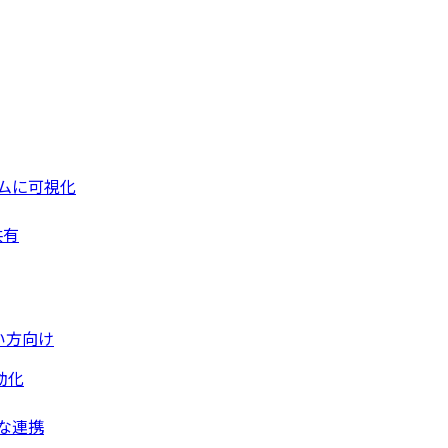
ムに可視化
共有
い方向け
動化
な連携