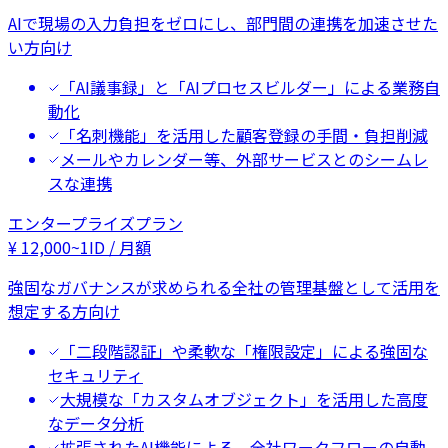
AIで現場の入力負担をゼロにし、部門間の連携を加速させた
い方向け
「AI議事録」と「AIプロセスビルダー」による業務自
動化
「名刺機能」を活用した顧客登録の手間・負担削減
メールやカレンダー等、外部サービスとのシームレ
スな連携
エンタープライズプラン
¥
12,000
~
1ID / 月額
強固なガバナンスが求められる全社の管理基盤として活用を
想定する方向け
「二段階認証」や柔軟な「権限設定」による強固な
セキュリティ
大規模な「カスタムオブジェクト」を活用した高度
なデータ分析
拡張されたAI機能による、全社ワークフローの自動