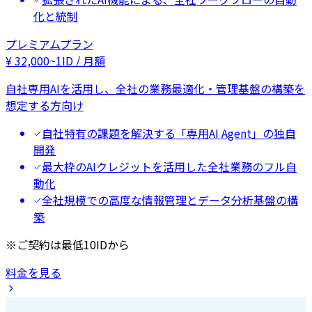
化と統制
プレミアムプラン
¥
32,000
~
1ID / 月額
自社専用AIを活用し、全社の業務最適化・管理基盤の構築を
想定する方向け
自社特有の課題を解決する「専用AI Agent」の独自
開発
最大枠のAIクレジットを活用した全社業務のフル自
動化
全社規模での高度な情報管理とデータ分析基盤の構
築
※ご契約は最低10IDから
料金を見る