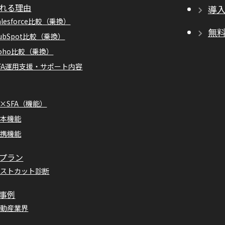
れる理由
導
alesforce比較（乗換）
無
ubSpot比較（乗換）
oho比較（乗換）
FA運用支援・サポート内容
I×SFA（機能）
基本機能
連携機能
プラン
コストカット診断
事例
不動産業界