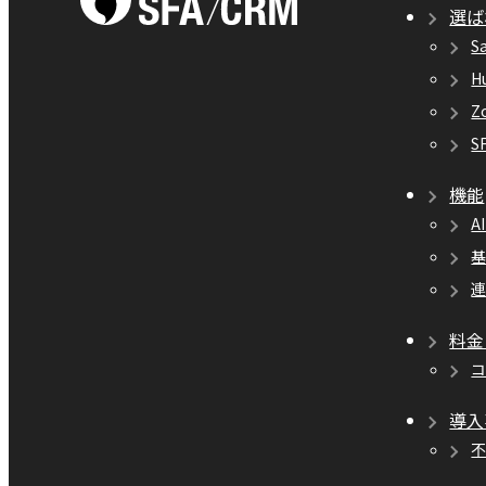
選ば
S
H
Z
S
機能
A
料金
導入