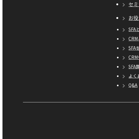
セミ
お役
SFA
CR
SF
CR
SF
よく
Q&A