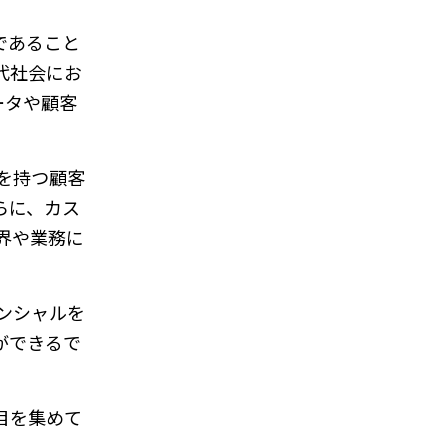
であること
代社会にお
ータや顧客
化を持つ顧客
らに、カス
界や業務に
テンシャルを
ができるで
注目を集めて