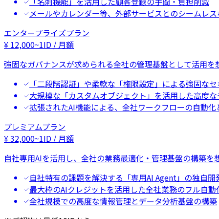
「名刺機能」を活用した顧客登録の手間・負担削減
メールやカレンダー等、外部サービスとのシームレス
エンタープライズプラン
¥
12,000
~
1ID / 月額
強固なガバナンスが求められる全社の管理基盤として活用を
「二段階認証」や柔軟な「権限設定」による強固なセ
大規模な「カスタムオブジェクト」を活用した高度な
拡張されたAI機能による、全社ワークフローの自動化
プレミアムプラン
¥
32,000
~
1ID / 月額
自社専用AIを活用し、全社の業務最適化・管理基盤の構築を
自社特有の課題を解決する「専用AI Agent」の独自開
最大枠のAIクレジットを活用した全社業務のフル自動
全社規模での高度な情報管理とデータ分析基盤の構築