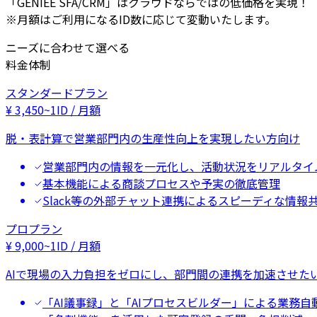
「GENIEE SFA/CRM」はクラウドならではの低価格を実現！
※月額はご利用になるID数に応じて変動いたします。
ニーズに合わせて選べる
料金体制
スタンダードプラン
¥
3,450
~
1ID / 月額
脱・表計算で営業部門内の生産性向上を実現したい方向け
営業部門内の情報を一元化し、活動状況をリアルタイ
基本機能による商談プロセスや予実の徹底管理
Slack等の外部チャット連携によるスピーディな情報
プロプラン
¥
9,000
~
1ID / 月額
AIで現場の入力負担をゼロにし、部門間の連携を加速させた
「AI議事録」と「AIプロセスビルダー」による業務自