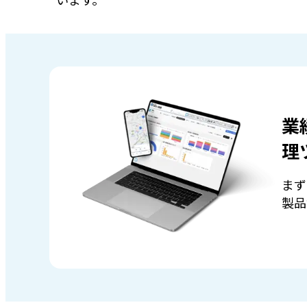
業
理
まず
製品