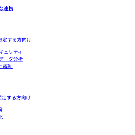
な連携
想定する方向け
キュリティ
データ分析
と統制
想定する方向け
発
化