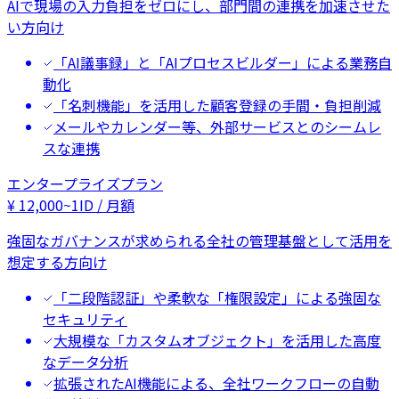
AIで現場の入力負担をゼロにし、部門間の連携を加速させた
い方向け
「AI議事録」と「AIプロセスビルダー」による業務自
動化
「名刺機能」を活用した顧客登録の手間・負担削減
メールやカレンダー等、外部サービスとのシームレ
スな連携
エンタープライズプラン
¥
12,000
~
1ID / 月額
強固なガバナンスが求められる全社の管理基盤として活用を
想定する方向け
「二段階認証」や柔軟な「権限設定」による強固な
セキュリティ
大規模な「カスタムオブジェクト」を活用した高度
なデータ分析
拡張されたAI機能による、全社ワークフローの自動