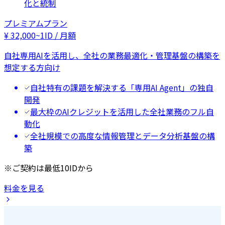
化と統制
プレミアムプラン
¥
32,000
~
1ID / 月額
自社専用AIを活用し、全社の業務最適化・管理基盤の構築を
想定する方向け
自社特有の課題を解決する「専用AI Agent」の独自
開発
最大枠のAIクレジットを活用した全社業務のフル自
動化
全社規模での高度な情報管理とデータ分析基盤の構
築
※ご契約は最低10IDから
料金を見る