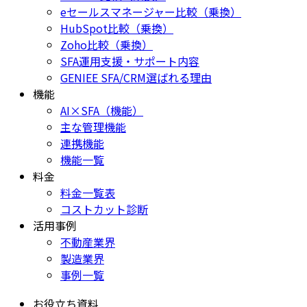
eセールスマネージャー比較（乗換）
HubSpot比較（乗換）
Zoho比較（乗換）
SFA運用支援・サポート内容
GENIEE SFA/CRM選ばれる理由
機能
AI×SFA（機能）
主な管理機能
連携機能
機能一覧
料金
料金一覧表
コストカット診断
活用事例
不動産業界
製造業界
事例一覧
お役立ち資料