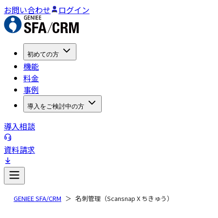
お問い合わせ
ログイン
初めての方
機能
料金
事例
導入をご検討中の方
導入相談
資料請求
GENIEE SFA/CRM
名刺管理（Scansnap X ちきゅう）