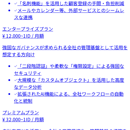
「名刺機能」を活用した顧客登録の手間・負担削減
メールやカレンダー等、外部サービスとのシームレ
スな連携
エンタープライズプラン
¥
12,000
~
1ID / 月額
強固なガバナンスが求められる全社の管理基盤として活用を
想定する方向け
「二段階認証」や柔軟な「権限設定」による強固な
セキュリティ
大規模な「カスタムオブジェクト」を活用した高度
なデータ分析
拡張されたAI機能による、全社ワークフローの自動
化と統制
プレミアムプラン
¥
32,000
~
1ID / 月額