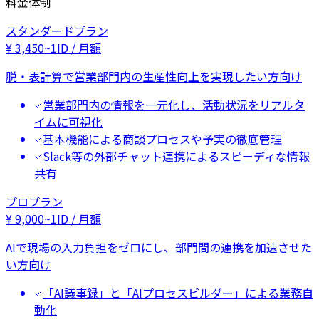
料金体制
スタンダードプラン
¥
3,450
~
1ID / 月額
脱・表計算で営業部門内の生産性向上を実現したい方向け
営業部門内の情報を一元化し、活動状況をリアルタ
イムに可視化
基本機能による商談プロセスや予実の徹底管理
Slack等の外部チャット連携によるスピーディな情報
共有
プロプラン
¥
9,000
~
1ID / 月額
AIで現場の入力負担をゼロにし、部門間の連携を加速させた
い方向け
「AI議事録」と「AIプロセスビルダー」による業務自
動化