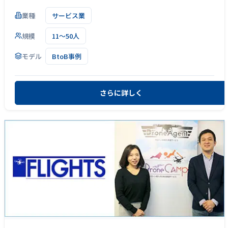
業種
サービス業
規模
11～50人
モデル
BtoB事例
さらに詳しく