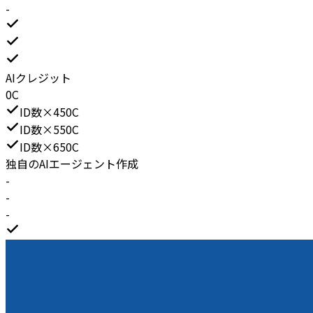
-
AIクレジット
0C
ID数×450C
ID数×550C
ID数×650C
独自のAIエージェント作成
-
-
-