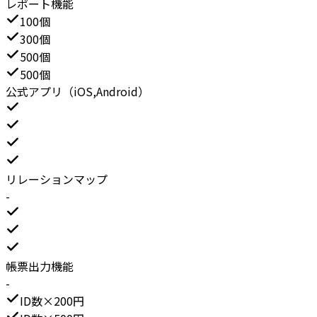
レポート機能
100個
300個
500個
500個
公式アプリ（iOS,Android）
リレーションマップ
-
帳票出力機能
-
ID数×200円