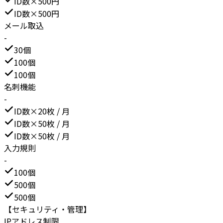
ID数×500円
ID数×500円
メール取込
-
30個
100個
100個
名刺機能
-
ID数×20枚 / 月
ID数×50枚 / 月
ID数×50枚 / 月
入力規則
-
100個
500個
500個
【セキュリティ・管理】
IPアドレス制限