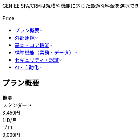
GENIEE SFA/CRMは規模や機能に応じた最適な料金を選
Price
プラン概要
外部連携
基本・コア機能
標準機能（業務・データ）
セキュリティ・認証
AI・自動化
プラン概要
機能
スタンダード
3,450
円
1ID/月
プロ
9,000
円