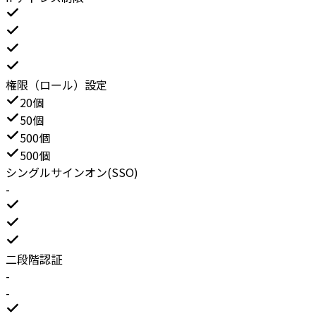
権限（ロール）設定
20個
50個
500個
500個
シングルサインオン(SSO)
-
二段階認証
-
-