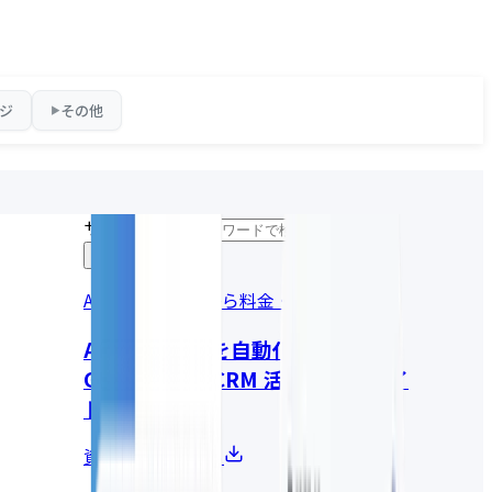
ジ
その他
▶
サイト内検索
AI変革の全体像から料金・事例まで
AI社員で営業を自動化する
GENIEE SFA/CRM 活用・導入ガイ
ド
資料請求はこちら