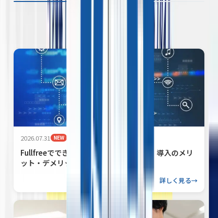
関連記事で、同じテーマの理解をさらに深めることが
できます
2026.07.31
NEW
その他
Fullfreeでできることとは？機能や料金、導入のメリ
ット・デメリットを解説
詳しく見る