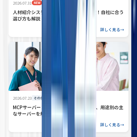
2026.07.31
NEW
その他
人材紹介システムのおすすめ10選を比較！自社に合う
選び方も解説
詳しく見る
2026.07.23
その他
MCPサーバーとは？仕組みやできること、用途別の主
なサーバーを解説
詳しく見る