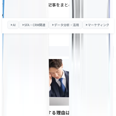
営業や業務改善に関する記事をまとめています。
COLUMN
AI
SFA・CRM関連
データ分析・活用
マーケティング
▶
▶
▶
▶
ジーニーズLab.
CRM導入で失敗する理由は？失敗事例から事