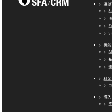
選ば
S
H
Z
S
機能
A
料金
導入