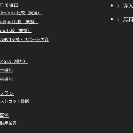
れる理由
導
alesforce比較（乗換）
無
ubSpot比較（乗換）
oho比較（乗換）
FA運用支援・サポート内容
I×SFA（機能）
基本機能
連携機能
プラン
コストカット診断
事例
不動産業界