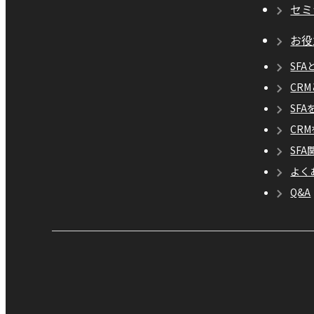
セミ
お役
SFA
CR
SF
CR
SF
よく
Q&A