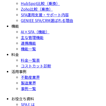
HubSpot比較（乗換）
Zoho比較（乗換）
SFA運用支援・サポート内容
GENIEE SFA/CRM選ばれる理由
機能
AI×SFA（機能）
主な管理機能
連携機能
機能一覧
料金
料金一覧表
コストカット診断
活用事例
不動産業界
製造業界
事例一覧
お役立ち資料
SFAとは