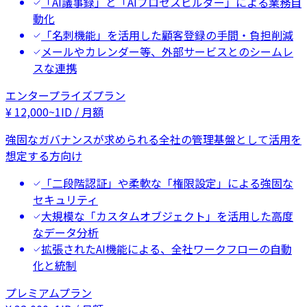
「AI議事録」と「AIプロセスビルダー」による業務自
動化
「名刺機能」を活用した顧客登録の手間・負担削減
メールやカレンダー等、外部サービスとのシームレ
スな連携
エンタープライズプラン
¥
12,000
~
1ID / 月額
強固なガバナンスが求められる全社の管理基盤として活用を
想定する方向け
「二段階認証」や柔軟な「権限設定」による強固な
セキュリティ
大規模な「カスタムオブジェクト」を活用した高度
なデータ分析
拡張されたAI機能による、全社ワークフローの自動
化と統制
プレミアムプラン