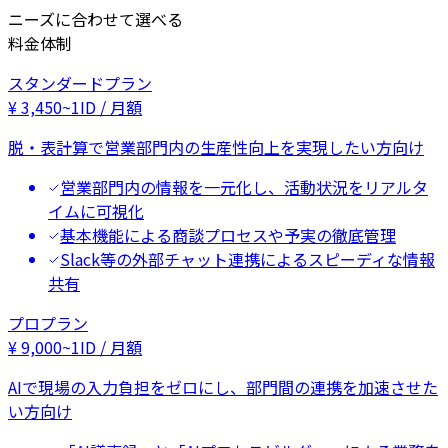
ニーズに合わせて選べる
料金体制
スタンダードプラン
¥
3,450
~
1ID / 月額
脱・表計算で営業部門内の生産性向上を実現したい方向け
営業部門内の情報を一元化し、活動状況をリアルタ
イムに可視化
基本機能による商談プロセスや予実の徹底管理
Slack等の外部チャット連携によるスピーディな情報
共有
プロプラン
¥
9,000
~
1ID / 月額
AIで現場の入力負担をゼロにし、部門間の連携を加速させた
い方向け