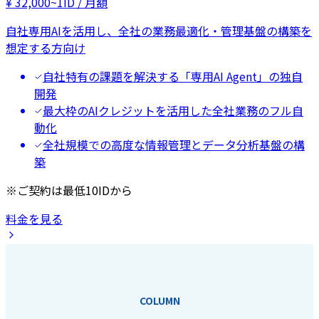
¥
32,000
~
1ID / 月額
自社専用AIを活用し、全社の業務最適化・管理基盤の構築を
想定する方向け
自社特有の課題を解決する「専用AI Agent」の独自
開発
最大枠のAIクレジットを活用した全社業務のフル自
動化
全社規模での高度な情報管理とデータ分析基盤の構
築
※ご契約は最低10IDから
料金を見る
COLUMN