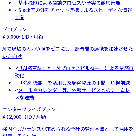
基本機能による商談プロセスや予実の徹底管理
Slack等の外部チャット連携によるスピーディな情報
共有
プロプラン
¥
9,000
~
1ID / 月額
AIで現場の入力負担をゼロにし、部門間の連携を加速させた
い方向け
「AI議事録」と「AIプロセスビルダー」による業務自
動化
「名刺機能」を活用した顧客登録の手間・負担削減
メールやカレンダー等、外部サービスとのシームレ
スな連携
エンタープライズプラン
¥
12,000
~
1ID / 月額
強固なガバナンスが求められる全社の管理基盤として活用を