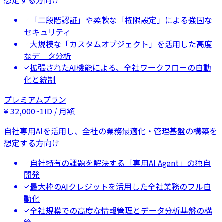
想定する方向け
「二段階認証」や柔軟な「権限設定」による強固な
セキュリティ
大規模な「カスタムオブジェクト」を活用した高度
なデータ分析
拡張されたAI機能による、全社ワークフローの自動
化と統制
プレミアムプラン
¥
32,000
~
1ID / 月額
自社専用AIを活用し、全社の業務最適化・管理基盤の構築を
想定する方向け
自社特有の課題を解決する「専用AI Agent」の独自
開発
最大枠のAIクレジットを活用した全社業務のフル自
動化
全社規模での高度な情報管理とデータ分析基盤の構