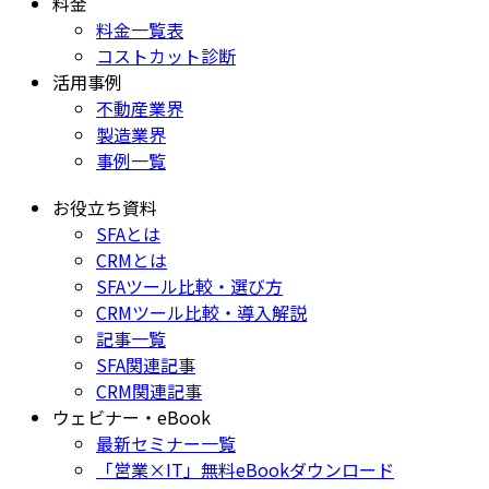
料金
料金一覧表
コストカット診断
活用事例
不動産業界
製造業界
事例一覧
お役立ち資料
SFAとは
CRMとは
SFAツール比較・選び方
CRMツール比較・導入解説
記事一覧
SFA関連記事
CRM関連記事
ウェビナー・eBook
最新セミナー一覧
「営業×IT」無料eBookダウンロード