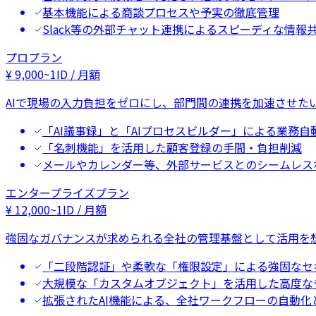
基本機能による商談プロセスや予実の徹底管理
Slack等の外部チャット連携によるスピーディな情報
プロプラン
¥
9,000
~
1ID / 月額
AIで現場の入力負担をゼロにし、部門間の連携を加速させた
「AI議事録」と「AIプロセスビルダー」による業務自
「名刺機能」を活用した顧客登録の手間・負担削減
メールやカレンダー等、外部サービスとのシームレス
エンタープライズプラン
¥
12,000
~
1ID / 月額
強固なガバナンスが求められる全社の管理基盤として活用を
「二段階認証」や柔軟な「権限設定」による強固なセ
大規模な「カスタムオブジェクト」を活用した高度な
拡張されたAI機能による、全社ワークフローの自動化