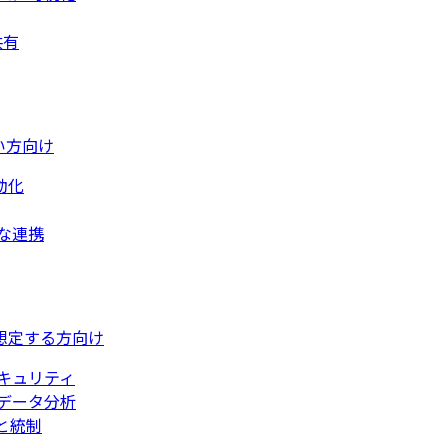
共有
い方向け
動化
な連携
想定する方向け
キュリティ
データ分析
と統制