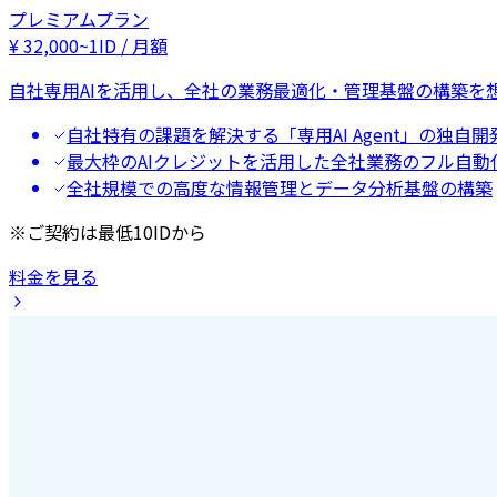
プレミアムプラン
¥
32,000
~
1ID / 月額
自社専用AIを活用し、全社の業務最適化・管理基盤の構築を
自社特有の課題を解決する「専用AI Agent」の独自開
最大枠のAIクレジットを活用した全社業務のフル自動
全社規模での高度な情報管理とデータ分析基盤の構築
※ご契約は最低10IDから
料金を見る