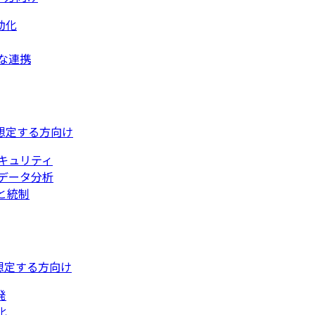
動化
な連携
想定する方向け
キュリティ
データ分析
と統制
想定する方向け
発
化