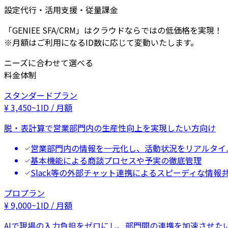
設定代行・活用支援・従量課金
「GENIEE SFA/CRM」はクラウドならではの低価格を実現！
※月額はご利用になるID数に応じて変動いたします。
ニーズに合わせて選べる
料金体制
スタンダードプラン
¥
3,450
~
1ID / 月額
脱・表計算で営業部門内の生産性向上を実現したい方向け
営業部門内の情報を一元化し、活動状況をリアルタイ
基本機能による商談プロセスや予実の徹底管理
Slack等の外部チャット連携によるスピーディな情報
プロプラン
¥
9,000
~
1ID / 月額
AIで現場の入力負担をゼロにし、部門間の連携を加速させた