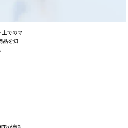
ト上でのマ
商品を知
。
施策が有効