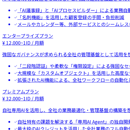
「AI議事録」と「AIプロセスビルダー」による業務自
「名刺機能」を活用した顧客登録の手間・負担削減
メールやカレンダー等、外部サービスとのシームレス
エンタープライズプラン
¥
12,000
~
1ID / 月額
強固なガバナンスが求められる全社の管理基盤として活用を
「二段階認証」や柔軟な「権限設定」による強固なセ
大規模な「カスタムオブジェクト」を活用した高度な
拡張されたAI機能による、全社ワークフローの自動化
プレミアムプラン
¥
32,000
~
1ID / 月額
自社専用AIを活用し、全社の業務最適化・管理基盤の構築を
自社特有の課題を解決する「専用AI Agent」の独自開
最大枠のAIクレジットを活用した全社業務のフル自動