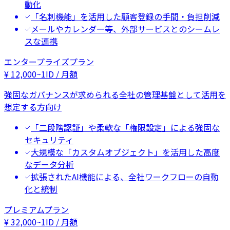
動化
「名刺機能」を活用した顧客登録の手間・負担削減
メールやカレンダー等、外部サービスとのシームレ
スな連携
エンタープライズプラン
¥
12,000
~
1ID / 月額
強固なガバナンスが求められる全社の管理基盤として活用を
想定する方向け
「二段階認証」や柔軟な「権限設定」による強固な
セキュリティ
大規模な「カスタムオブジェクト」を活用した高度
なデータ分析
拡張されたAI機能による、全社ワークフローの自動
化と統制
プレミアムプラン
¥
32,000
~
1ID / 月額