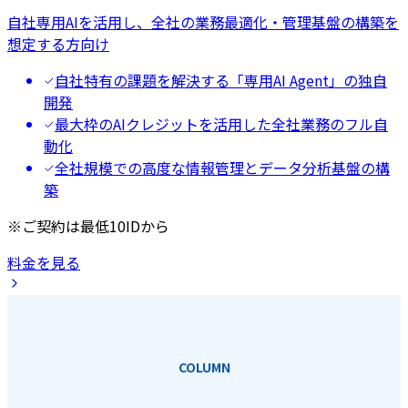
自社専用AIを活用し、全社の業務最適化・管理基盤の構築を
想定する方向け
自社特有の課題を解決する「専用AI Agent」の独自
開発
最大枠のAIクレジットを活用した全社業務のフル自
動化
全社規模での高度な情報管理とデータ分析基盤の構
築
※ご契約は最低10IDから
料金を見る
COLUMN