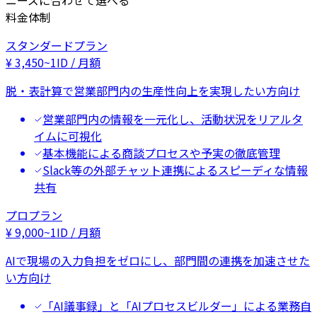
ニーズに合わせて選べる
料金体制
スタンダードプラン
¥
3,450
~
1ID / 月額
脱・表計算で営業部門内の生産性向上を実現したい方向け
営業部門内の情報を一元化し、活動状況をリアルタ
イムに可視化
基本機能による商談プロセスや予実の徹底管理
Slack等の外部チャット連携によるスピーディな情報
共有
プロプラン
¥
9,000
~
1ID / 月額
AIで現場の入力負担をゼロにし、部門間の連携を加速させた
い方向け
「AI議事録」と「AIプロセスビルダー」による業務自