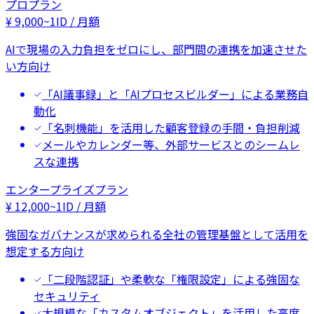
プロプラン
¥
9,000
~
1ID / 月額
AIで現場の入力負担をゼロにし、部門間の連携を加速させた
い方向け
「AI議事録」と「AIプロセスビルダー」による業務自
動化
「名刺機能」を活用した顧客登録の手間・負担削減
メールやカレンダー等、外部サービスとのシームレ
スな連携
エンタープライズプラン
¥
12,000
~
1ID / 月額
強固なガバナンスが求められる全社の管理基盤として活用を
想定する方向け
「二段階認証」や柔軟な「権限設定」による強固な
セキュリティ
大規模な「カスタムオブジェクト」を活用した高度