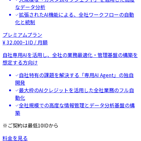
なデータ分析
拡張されたAI機能による、全社ワークフローの自動
化と統制
プレミアムプラン
¥
32,000
~
1ID / 月額
自社専用AIを活用し、全社の業務最適化・管理基盤の構築を
想定する方向け
自社特有の課題を解決する「専用AI Agent」の独自
開発
最大枠のAIクレジットを活用した全社業務のフル自
動化
全社規模での高度な情報管理とデータ分析基盤の構
築
※ご契約は最低10IDから
料金を見る