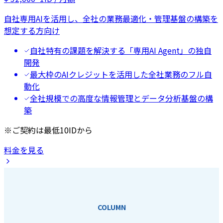
自社専用AIを活用し、全社の業務最適化・管理基盤の構築を
想定する方向け
自社特有の課題を解決する「専用AI Agent」の独自
開発
最大枠のAIクレジットを活用した全社業務のフル自
動化
全社規模での高度な情報管理とデータ分析基盤の構
築
※ご契約は最低10IDから
料金を見る
COLUMN