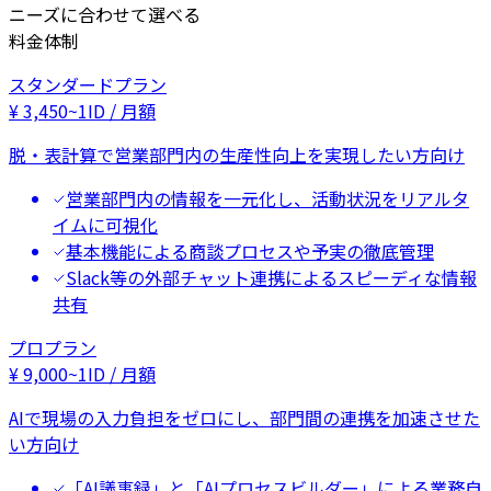
ニーズに合わせて選べる
料金体制
スタンダードプラン
¥
3,450
~
1ID / 月額
脱・表計算で営業部門内の生産性向上を実現したい方向け
営業部門内の情報を一元化し、活動状況をリアルタ
イムに可視化
基本機能による商談プロセスや予実の徹底管理
Slack等の外部チャット連携によるスピーディな情報
共有
プロプラン
¥
9,000
~
1ID / 月額
AIで現場の入力負担をゼロにし、部門間の連携を加速させた
い方向け
「AI議事録」と「AIプロセスビルダー」による業務自