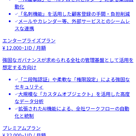
動化
「名刺機能」を活用した顧客登録の手間・負担削減
メールやカレンダー等、外部サービスとのシームレ
スな連携
エンタープライズプラン
¥
12,000
~
1ID / 月額
強固なガバナンスが求められる全社の管理基盤として活用を
想定する方向け
「二段階認証」や柔軟な「権限設定」による強固な
セキュリティ
大規模な「カスタムオブジェクト」を活用した高度
なデータ分析
拡張されたAI機能による、全社ワークフローの自動
化と統制
プレミアムプラン
¥
32,000
~
1ID / 月額