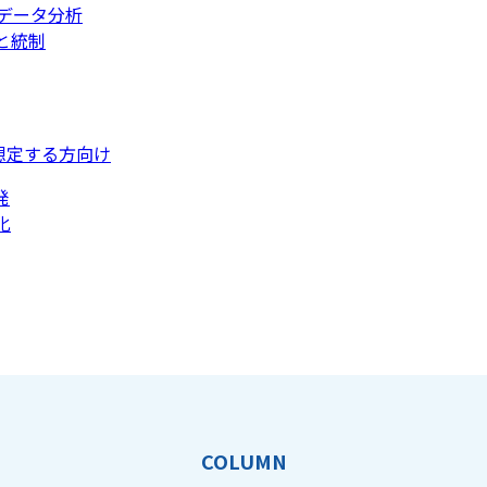
データ分析
と統制
想定する方向け
発
化
COLUMN