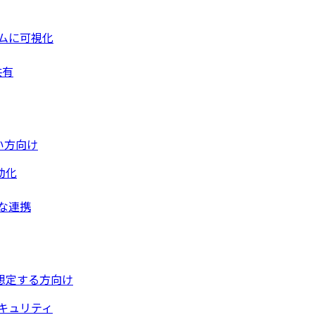
ムに可視化
共有
い方向け
動化
な連携
想定する方向け
キュリティ