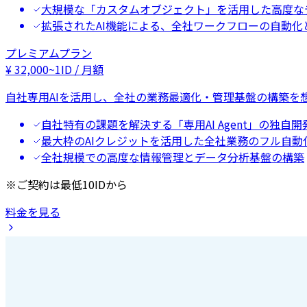
大規模な「カスタムオブジェクト」を活用した高度な
拡張されたAI機能による、全社ワークフローの自動化
プレミアムプラン
¥
32,000
~
1ID / 月額
自社専用AIを活用し、全社の業務最適化・管理基盤の構築を
自社特有の課題を解決する「専用AI Agent」の独自開
最大枠のAIクレジットを活用した全社業務のフル自動
全社規模での高度な情報管理とデータ分析基盤の構築
※ご契約は最低10IDから
料金を見る