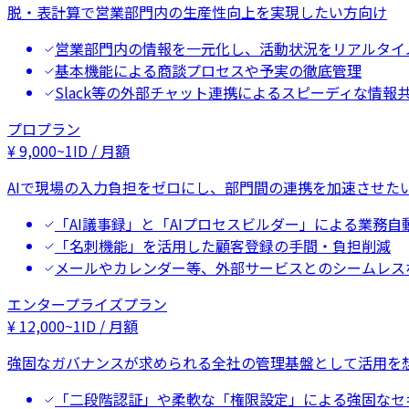
脱・表計算で営業部門内の生産性向上を実現したい方向け
営業部門内の情報を一元化し、活動状況をリアルタイ
基本機能による商談プロセスや予実の徹底管理
Slack等の外部チャット連携によるスピーディな情報
プロプラン
¥
9,000
~
1ID / 月額
AIで現場の入力負担をゼロにし、部門間の連携を加速させた
「AI議事録」と「AIプロセスビルダー」による業務自
「名刺機能」を活用した顧客登録の手間・負担削減
メールやカレンダー等、外部サービスとのシームレス
エンタープライズプラン
¥
12,000
~
1ID / 月額
強固なガバナンスが求められる全社の管理基盤として活用を
「二段階認証」や柔軟な「権限設定」による強固なセ