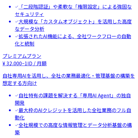
「二段階認証」や柔軟な「権限設定」による強固な
セキュリティ
大規模な「カスタムオブジェクト」を活用した高度
なデータ分析
拡張されたAI機能による、全社ワークフローの自動
化と統制
プレミアムプラン
¥
32,000
~
1ID / 月額
自社専用AIを活用し、全社の業務最適化・管理基盤の構築を
想定する方向け
自社特有の課題を解決する「専用AI Agent」の独自
開発
最大枠のAIクレジットを活用した全社業務のフル自
動化
全社規模での高度な情報管理とデータ分析基盤の構
築