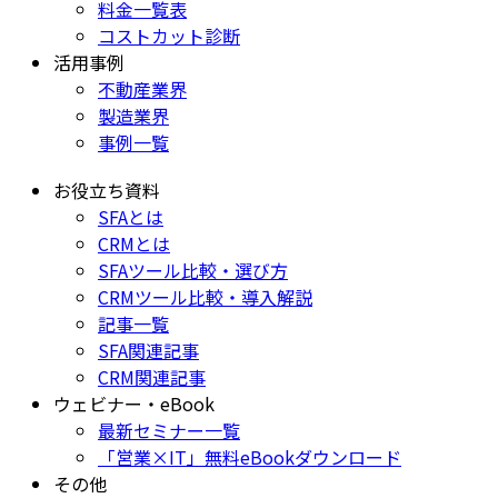
料金一覧表
コストカット診断
活用事例
不動産業界
製造業界
事例一覧
お役立ち資料
SFAとは
CRMとは
SFAツール比較・選び方
CRMツール比較・導入解説
記事一覧
SFA関連記事
CRM関連記事
ウェビナー・eBook
最新セミナー一覧
「営業×IT」無料eBookダウンロード
その他