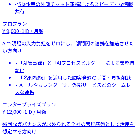
Slack等の外部チャット連携によるスピーディな情報
共有
プロプラン
¥
9,000
~
1ID / 月額
AIで現場の入力負担をゼロにし、部門間の連携を加速させた
い方向け
「AI議事録」と「AIプロセスビルダー」による業務自
動化
「名刺機能」を活用した顧客登録の手間・負担削減
メールやカレンダー等、外部サービスとのシームレ
スな連携
エンタープライズプラン
¥
12,000
~
1ID / 月額
強固なガバナンスが求められる全社の管理基盤として活用を
想定する方向け