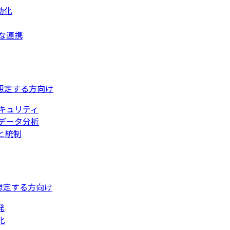
動化
な連携
想定する方向け
キュリティ
データ分析
と統制
想定する方向け
発
化