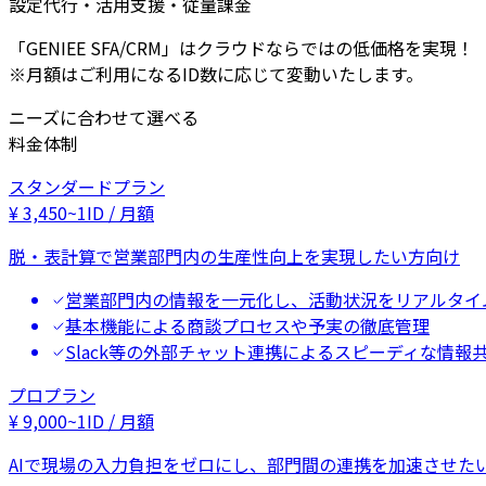
設定代行・活用支援・従量課金
「GENIEE SFA/CRM」はクラウドならではの低価格を実現！
※月額はご利用になるID数に応じて変動いたします。
ニーズに合わせて選べる
料金体制
スタンダードプラン
¥
3,450
~
1ID / 月額
脱・表計算で営業部門内の生産性向上を実現したい方向け
営業部門内の情報を一元化し、活動状況をリアルタイ
基本機能による商談プロセスや予実の徹底管理
Slack等の外部チャット連携によるスピーディな情報
プロプラン
¥
9,000
~
1ID / 月額
AIで現場の入力負担をゼロにし、部門間の連携を加速させた