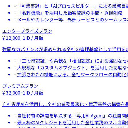
「AI議事録」と「AIプロセスビルダー」による業務自
「名刺機能」を活用した顧客登録の手間・負担削減
メールやカレンダー等、外部サービスとのシームレス
エンタープライズプラン
¥
12,000
~
1ID / 月額
強固なガバナンスが求められる全社の管理基盤として活用を
「二段階認証」や柔軟な「権限設定」による強固なセ
大規模な「カスタムオブジェクト」を活用した高度な
拡張されたAI機能による、全社ワークフローの自動化
プレミアムプラン
¥
32,000
~
1ID / 月額
自社専用AIを活用し、全社の業務最適化・管理基盤の構築を
自社特有の課題を解決する「専用AI Agent」の独自開
最大枠のAIクレジットを活用した全社業務のフル自動