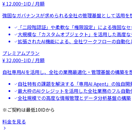
¥
12,000
~
1ID / 月額
強固なガバナンスが求められる全社の管理基盤として活用を
「二段階認証」や柔軟な「権限設定」による強固なセ
大規模な「カスタムオブジェクト」を活用した高度な
拡張されたAI機能による、全社ワークフローの自動化
プレミアムプラン
¥
32,000
~
1ID / 月額
自社専用AIを活用し、全社の業務最適化・管理基盤の構築を
自社特有の課題を解決する「専用AI Agent」の独自開
最大枠のAIクレジットを活用した全社業務のフル自動
全社規模での高度な情報管理とデータ分析基盤の構築
※ご契約は最低10IDから
料金を見る