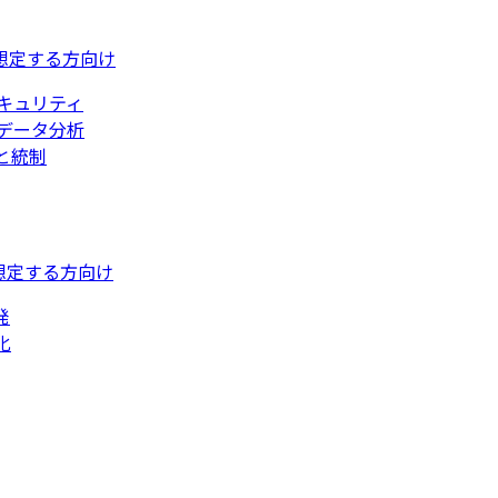
想定する方向け
キュリティ
データ分析
と統制
想定する方向け
発
化