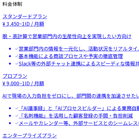
料金体制
スタンダードプラン
¥
3,450
~
1ID / 月額
脱・表計算で営業部門内の生産性向上を実現したい方向け
営業部門内の情報を一元化し、活動状況をリアルタイ
基本機能による商談プロセスや予実の徹底管理
Slack等の外部チャット連携によるスピーディな情報
プロプラン
¥
9,000
~
1ID / 月額
AIで現場の入力負担をゼロにし、部門間の連携を加速させた
「AI議事録」と「AIプロセスビルダー」による業務自
「名刺機能」を活用した顧客登録の手間・負担削減
メールやカレンダー等、外部サービスとのシームレス
エンタープライズプラン