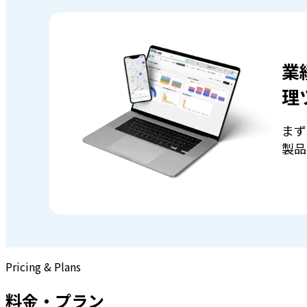
業
理
まず
製品
Pricing & Plans
料金・プラン