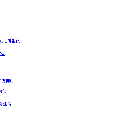
ムに可視化
共有
い方向け
動化
な連携