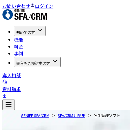
お問い合わせ
ログイン
初めての方
機能
料金
事例
導入をご検討中の方
導入相談
資料請求
GENIEE SFA/CRM
SFA/CRM 用語集
名刺管理ソフト