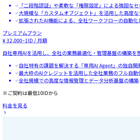
「二段階認証」や柔軟な「権限設定」による強固なセ
大規模な「カスタムオブジェクト」を活用した高度な
拡張されたAI機能による、全社ワークフローの自動化
プレミアムプラン
¥
32,000
~
1ID / 月額
自社専用AIを活用し、全社の業務最適化・管理基盤の構築を
自社特有の課題を解決する「専用AI Agent」の独自開
最大枠のAIクレジットを活用した全社業務のフル自動
全社規模での高度な情報管理とデータ分析基盤の構築
※ご契約は最低10IDから
料金を見る