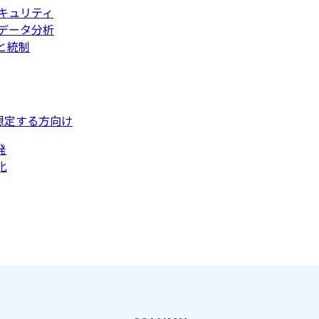
キュリティ
データ分析
と統制
想定する方向け
発
化