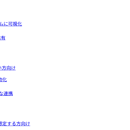
ムに可視化
共有
い方向け
動化
な連携
想定する方向け