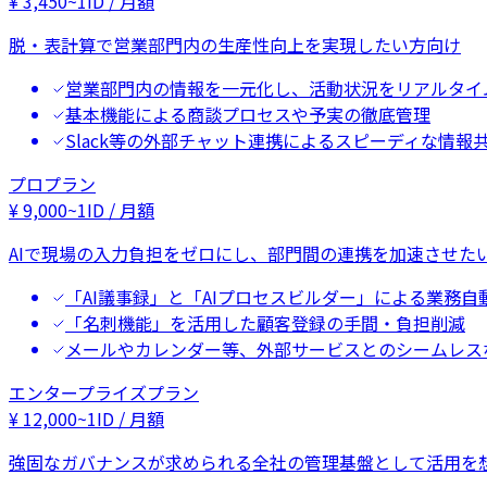
¥
3,450
~
1ID / 月額
脱・表計算で営業部門内の生産性向上を実現したい方向け
営業部門内の情報を一元化し、活動状況をリアルタイ
基本機能による商談プロセスや予実の徹底管理
Slack等の外部チャット連携によるスピーディな情報
プロプラン
¥
9,000
~
1ID / 月額
AIで現場の入力負担をゼロにし、部門間の連携を加速させた
「AI議事録」と「AIプロセスビルダー」による業務自
「名刺機能」を活用した顧客登録の手間・負担削減
メールやカレンダー等、外部サービスとのシームレス
エンタープライズプラン
¥
12,000
~
1ID / 月額
強固なガバナンスが求められる全社の管理基盤として活用を