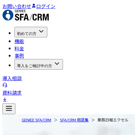
お問い合わせ
ログイン
初めての方
機能
料金
事例
導入をご検討中の方
導入相談
資料請求
GENIEE SFA/CRM
SFA/CRM 用語集
業務日報エクセル