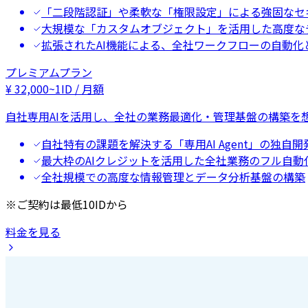
「二段階認証」や柔軟な「権限設定」による強固なセ
大規模な「カスタムオブジェクト」を活用した高度な
拡張されたAI機能による、全社ワークフローの自動化
プレミアムプラン
¥
32,000
~
1ID / 月額
自社専用AIを活用し、全社の業務最適化・管理基盤の構築を
自社特有の課題を解決する「専用AI Agent」の独自開
最大枠のAIクレジットを活用した全社業務のフル自動
全社規模での高度な情報管理とデータ分析基盤の構築
※ご契約は最低10IDから
料金を見る