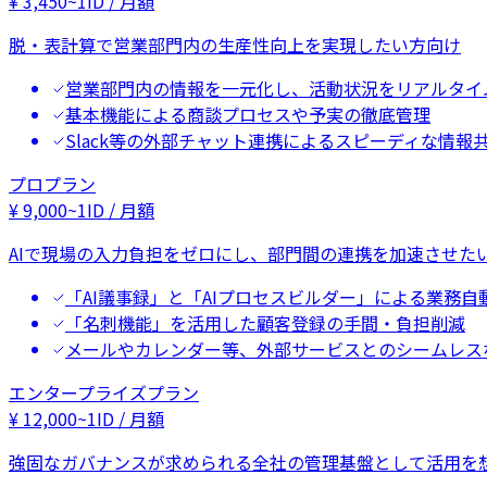
¥
3,450
~
1ID / 月額
脱・表計算で営業部門内の生産性向上を実現したい方向け
営業部門内の情報を一元化し、活動状況をリアルタイ
基本機能による商談プロセスや予実の徹底管理
Slack等の外部チャット連携によるスピーディな情報
プロプラン
¥
9,000
~
1ID / 月額
AIで現場の入力負担をゼロにし、部門間の連携を加速させた
「AI議事録」と「AIプロセスビルダー」による業務自
「名刺機能」を活用した顧客登録の手間・負担削減
メールやカレンダー等、外部サービスとのシームレス
エンタープライズプラン
¥
12,000
~
1ID / 月額
強固なガバナンスが求められる全社の管理基盤として活用を