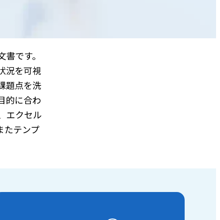
る文書です。
状況を可視
課題点を洗
目的に合わ
、エクセル
またテンプ