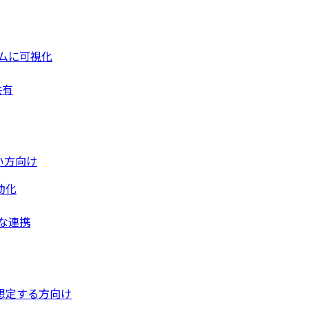
ムに可視化
共有
い方向け
動化
な連携
想定する方向け