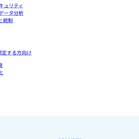
キュリティ
データ分析
と統制
想定する方向け
発
化