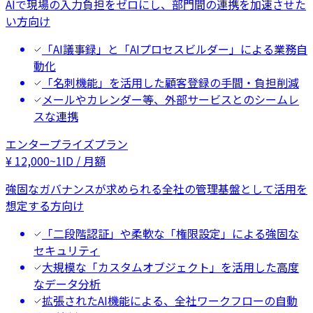
AIで現場の入力負担をゼロにし、部門間の連携を加速させた
い方向け
「AI議事録」と「AIプロセスビルダー」による業務自
動化
「名刺機能」を活用した顧客登録の手間・負担削減
メールやカレンダー等、外部サービスとのシームレ
スな連携
エンタープライズプラン
¥
12,000
~
1ID / 月額
強固なガバナンスが求められる全社の管理基盤として活用を
想定する方向け
「二段階認証」や柔軟な「権限設定」による強固な
セキュリティ
大規模な「カスタムオブジェクト」を活用した高度
なデータ分析
拡張されたAI機能による、全社ワークフローの自動