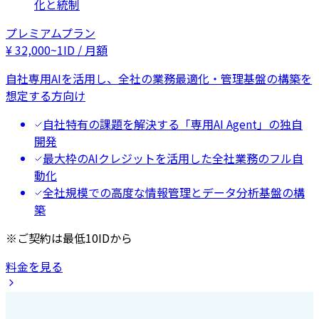
化と統制
プレミアムプラン
¥
32,000
~
1ID / 月額
自社専用AIを活用し、全社の業務最適化・管理基盤の構築を
想定する方向け
自社特有の課題を解決する「専用AI Agent」の独自
開発
最大枠のAIクレジットを活用した全社業務のフル自
動化
全社規模での高度な情報管理とデータ分析基盤の構
築
※ご契約は最低10IDから
料金を見る