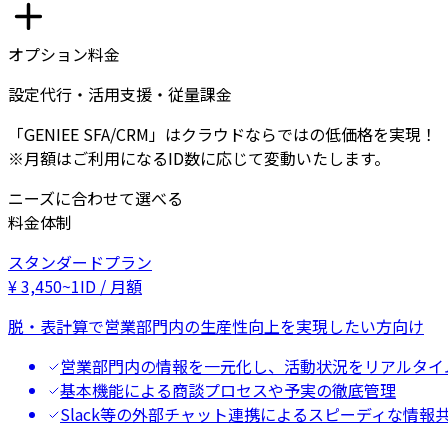
オプション料金
設定代行・活用支援・従量課金
「GENIEE SFA/CRM」はクラウドならではの低価格を実現！
※月額はご利用になるID数に応じて変動いたします。
ニーズに合わせて選べる
料金体制
スタンダードプラン
¥
3,450
~
1ID / 月額
脱・表計算で営業部門内の生産性向上を実現したい方向け
営業部門内の情報を一元化し、活動状況をリアルタイ
基本機能による商談プロセスや予実の徹底管理
Slack等の外部チャット連携によるスピーディな情報