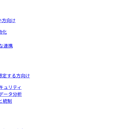
い方向け
動化
な連携
想定する方向け
キュリティ
データ分析
と統制