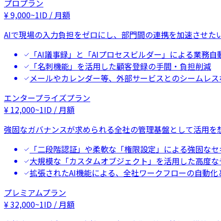
プロプラン
¥
9,000
~
1ID / 月額
AIで現場の入力負担をゼロにし、部門間の連携を加速させた
「AI議事録」と「AIプロセスビルダー」による業務自
「名刺機能」を活用した顧客登録の手間・負担削減
メールやカレンダー等、外部サービスとのシームレス
エンタープライズプラン
¥
12,000
~
1ID / 月額
強固なガバナンスが求められる全社の管理基盤として活用を
「二段階認証」や柔軟な「権限設定」による強固なセ
大規模な「カスタムオブジェクト」を活用した高度な
拡張されたAI機能による、全社ワークフローの自動化
プレミアムプラン
¥
32,000
~
1ID / 月額