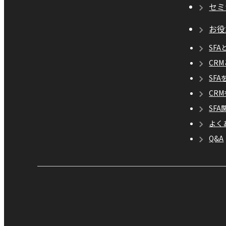
セミ
お役
SFA
CR
SF
CR
SF
よく
Q&A