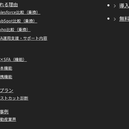
れる理由
導
alesforce比較（乗換）
無
ubSpot比較（乗換）
oho比較（乗換）
FA運用支援・サポート内容
I×SFA（機能）
基本機能
連携機能
プラン
コストカット診断
事例
不動産業界