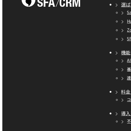
選ば
S
H
Z
S
機能
A
料金
導入