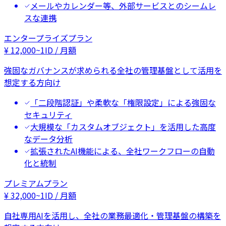
メールやカレンダー等、外部サービスとのシームレ
スな連携
エンタープライズプラン
¥
12,000
~
1ID / 月額
強固なガバナンスが求められる全社の管理基盤として活用を
想定する方向け
「二段階認証」や柔軟な「権限設定」による強固な
セキュリティ
大規模な「カスタムオブジェクト」を活用した高度
なデータ分析
拡張されたAI機能による、全社ワークフローの自動
化と統制
プレミアムプラン
¥
32,000
~
1ID / 月額
自社専用AIを活用し、全社の業務最適化・管理基盤の構築を