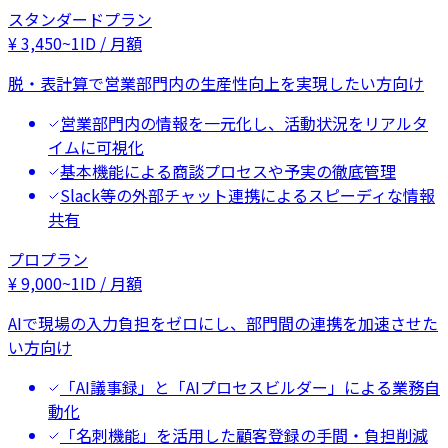
スタンダードプラン
¥
3,450
~
1ID / 月額
脱・表計算で営業部門内の生産性向上を実現したい方向け
営業部門内の情報を一元化し、活動状況をリアルタ
イムに可視化
基本機能による商談プロセスや予実の徹底管理
Slack等の外部チャット連携によるスピーディな情報
共有
プロプラン
¥
9,000
~
1ID / 月額
AIで現場の入力負担をゼロにし、部門間の連携を加速させた
い方向け
「AI議事録」と「AIプロセスビルダー」による業務自
動化
「名刺機能」を活用した顧客登録の手間・負担削減