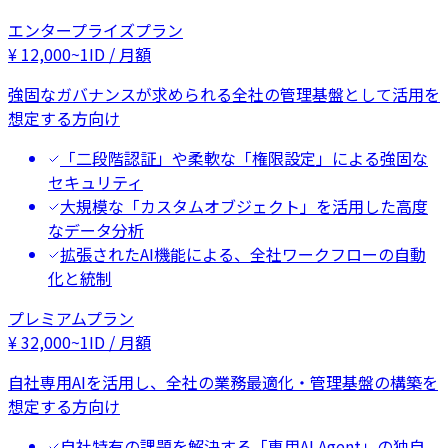
エンタープライズプラン
¥
12,000
~
1ID / 月額
強固なガバナンスが求められる全社の管理基盤として活用を
想定する方向け
「二段階認証」や柔軟な「権限設定」による強固な
セキュリティ
大規模な「カスタムオブジェクト」を活用した高度
なデータ分析
拡張されたAI機能による、全社ワークフローの自動
化と統制
プレミアムプラン
¥
32,000
~
1ID / 月額
自社専用AIを活用し、全社の業務最適化・管理基盤の構築を
想定する方向け
自社特有の課題を解決する「専用AI Agent」の独自