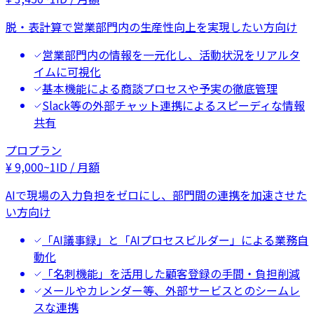
脱・表計算で営業部門内の生産性向上を実現したい方向け
営業部門内の情報を一元化し、活動状況をリアルタ
イムに可視化
基本機能による商談プロセスや予実の徹底管理
Slack等の外部チャット連携によるスピーディな情報
共有
プロプラン
¥
9,000
~
1ID / 月額
AIで現場の入力負担をゼロにし、部門間の連携を加速させた
い方向け
「AI議事録」と「AIプロセスビルダー」による業務自
動化
「名刺機能」を活用した顧客登録の手間・負担削減
メールやカレンダー等、外部サービスとのシームレ
スな連携