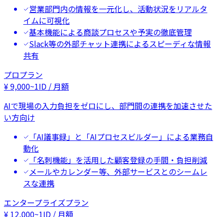
営業部門内の情報を一元化し、活動状況をリアルタ
イムに可視化
基本機能による商談プロセスや予実の徹底管理
Slack等の外部チャット連携によるスピーディな情報
共有
プロプラン
¥
9,000
~
1ID / 月額
AIで現場の入力負担をゼロにし、部門間の連携を加速させた
い方向け
「AI議事録」と「AIプロセスビルダー」による業務自
動化
「名刺機能」を活用した顧客登録の手間・負担削減
メールやカレンダー等、外部サービスとのシームレ
スな連携
エンタープライズプラン
¥
12,000
~
1ID / 月額