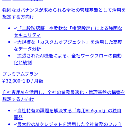
強固なガバナンスが求められる全社の管理基盤として活用を
想定する方向け
「二段階認証」や柔軟な「権限設定」による強固な
セキュリティ
大規模な「カスタムオブジェクト」を活用した高度
なデータ分析
拡張されたAI機能による、全社ワークフローの自動
化と統制
プレミアムプラン
¥
32,000
~
1ID / 月額
自社専用AIを活用し、全社の業務最適化・管理基盤の構築を
想定する方向け
自社特有の課題を解決する「専用AI Agent」の独自
開発
最大枠のAIクレジットを活用した全社業務のフル自