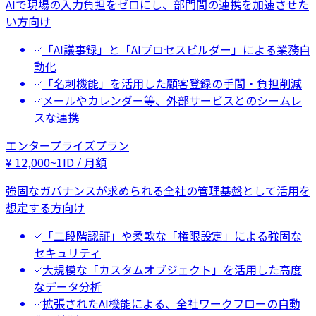
AIで現場の入力負担をゼロにし、部門間の連携を加速させた
い方向け
「AI議事録」と「AIプロセスビルダー」による業務自
動化
「名刺機能」を活用した顧客登録の手間・負担削減
メールやカレンダー等、外部サービスとのシームレ
スな連携
エンタープライズプラン
¥
12,000
~
1ID / 月額
強固なガバナンスが求められる全社の管理基盤として活用を
想定する方向け
「二段階認証」や柔軟な「権限設定」による強固な
セキュリティ
大規模な「カスタムオブジェクト」を活用した高度
なデータ分析
拡張されたAI機能による、全社ワークフローの自動