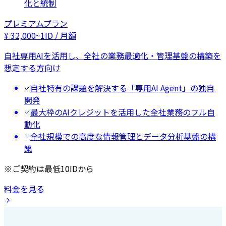
化と統制
プレミアムプラン
¥
32,000
~
1ID / 月額
自社専用AIを活用し、全社の業務最適化・管理基盤の構築を
想定する方向け
自社特有の課題を解決する「専用AI Agent」の独自
開発
最大枠のAIクレジットを活用した全社業務のフル自
動化
全社規模での高度な情報管理とデータ分析基盤の構
築
※ご契約は最低10IDから
料金を見る