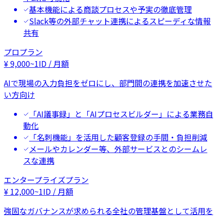
基本機能による商談プロセスや予実の徹底管理
Slack等の外部チャット連携によるスピーディな情報
共有
プロプラン
¥
9,000
~
1ID / 月額
AIで現場の入力負担をゼロにし、部門間の連携を加速させた
い方向け
「AI議事録」と「AIプロセスビルダー」による業務自
動化
「名刺機能」を活用した顧客登録の手間・負担削減
メールやカレンダー等、外部サービスとのシームレ
スな連携
エンタープライズプラン
¥
12,000
~
1ID / 月額
強固なガバナンスが求められる全社の管理基盤として活用を