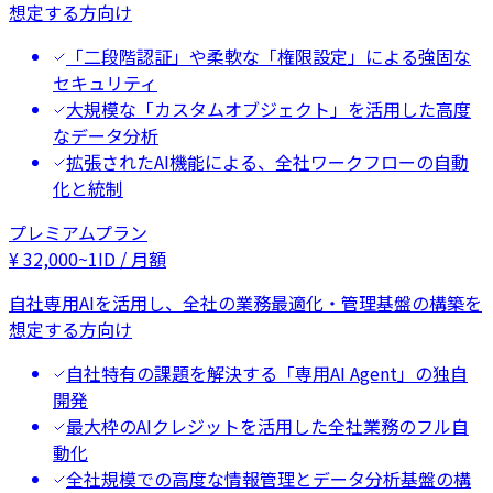
想定する方向け
「二段階認証」や柔軟な「権限設定」による強固な
セキュリティ
大規模な「カスタムオブジェクト」を活用した高度
なデータ分析
拡張されたAI機能による、全社ワークフローの自動
化と統制
プレミアムプラン
¥
32,000
~
1ID / 月額
自社専用AIを活用し、全社の業務最適化・管理基盤の構築を
想定する方向け
自社特有の課題を解決する「専用AI Agent」の独自
開発
最大枠のAIクレジットを活用した全社業務のフル自
動化
全社規模での高度な情報管理とデータ分析基盤の構