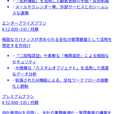
「名刺機能」を活用した顧客登録の手間・負担削減
メールやカレンダー等、外部サービスとのシームレ
スな連携
エンタープライズプラン
¥
12,000
~
1ID / 月額
強固なガバナンスが求められる全社の管理基盤として活用を
想定する方向け
「二段階認証」や柔軟な「権限設定」による強固な
セキュリティ
大規模な「カスタムオブジェクト」を活用した高度
なデータ分析
拡張されたAI機能による、全社ワークフローの自動
化と統制
プレミアムプラン
¥
32,000
~
1ID / 月額
自社専用AIを活用し、全社の業務最適化・管理基盤の構築を