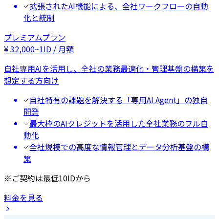
拡張されたAI機能による、全社ワークフローの自動
化と統制
プレミアムプラン
¥
32,000
~
1ID / 月額
自社専用AIを活用し、全社の業務最適化・管理基盤の構築を
想定する方向け
自社特有の課題を解決する「専用AI Agent」の独自
開発
最大枠のAIクレジットを活用した全社業務のフル自
動化
全社規模での高度な情報管理とデータ分析基盤の構
築
※ご契約は最低10IDから
料金を見る