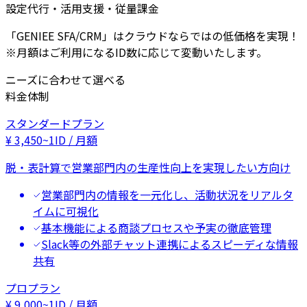
設定代行・活用支援・従量課金
「GENIEE SFA/CRM」はクラウドならではの低価格を実現！
※月額はご利用になるID数に応じて変動いたします。
ニーズに合わせて選べる
料金体制
スタンダードプラン
¥
3,450
~
1ID / 月額
脱・表計算で営業部門内の生産性向上を実現したい方向け
営業部門内の情報を一元化し、活動状況をリアルタ
イムに可視化
基本機能による商談プロセスや予実の徹底管理
Slack等の外部チャット連携によるスピーディな情報
共有
プロプラン
¥
9,000
~
1ID / 月額