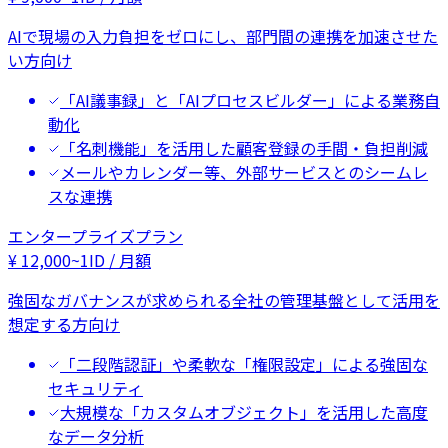
AIで現場の入力負担をゼロにし、部門間の連携を加速させた
い方向け
「AI議事録」と「AIプロセスビルダー」による業務自
動化
「名刺機能」を活用した顧客登録の手間・負担削減
メールやカレンダー等、外部サービスとのシームレ
スな連携
エンタープライズプラン
¥
12,000
~
1ID / 月額
強固なガバナンスが求められる全社の管理基盤として活用を
想定する方向け
「二段階認証」や柔軟な「権限設定」による強固な
セキュリティ
大規模な「カスタムオブジェクト」を活用した高度
なデータ分析