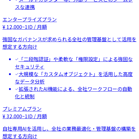
スな連携
エンタープライズプラン
¥
12,000
~
1ID / 月額
強固なガバナンスが求められる全社の管理基盤として活用を
想定する方向け
「二段階認証」や柔軟な「権限設定」による強固な
セキュリティ
大規模な「カスタムオブジェクト」を活用した高度
なデータ分析
拡張されたAI機能による、全社ワークフローの自動
化と統制
プレミアムプラン
¥
32,000
~
1ID / 月額
自社専用AIを活用し、全社の業務最適化・管理基盤の構築を
想定する方向け