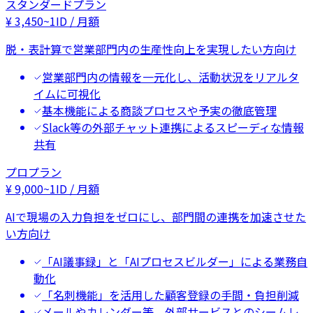
スタンダードプラン
¥
3,450
~
1ID / 月額
脱・表計算で営業部門内の生産性向上を実現したい方向け
営業部門内の情報を一元化し、活動状況をリアルタ
イムに可視化
基本機能による商談プロセスや予実の徹底管理
Slack等の外部チャット連携によるスピーディな情報
共有
プロプラン
¥
9,000
~
1ID / 月額
AIで現場の入力負担をゼロにし、部門間の連携を加速させた
い方向け
「AI議事録」と「AIプロセスビルダー」による業務自
動化
「名刺機能」を活用した顧客登録の手間・負担削減
メールやカレンダー等、外部サービスとのシームレ