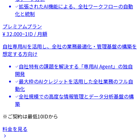
拡張されたAI機能による、全社ワークフローの自動
化と統制
プレミアムプラン
¥
32,000
~
1ID / 月額
自社専用AIを活用し、全社の業務最適化・管理基盤の構築を
想定する方向け
自社特有の課題を解決する「専用AI Agent」の独自
開発
最大枠のAIクレジットを活用した全社業務のフル自
動化
全社規模での高度な情報管理とデータ分析基盤の構
築
※ご契約は最低10IDから
料金を見る