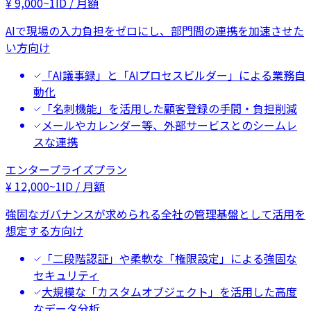
¥
9,000
~
1ID / 月額
AIで現場の入力負担をゼロにし、部門間の連携を加速させた
い方向け
「AI議事録」と「AIプロセスビルダー」による業務自
動化
「名刺機能」を活用した顧客登録の手間・負担削減
メールやカレンダー等、外部サービスとのシームレ
スな連携
エンタープライズプラン
¥
12,000
~
1ID / 月額
強固なガバナンスが求められる全社の管理基盤として活用を
想定する方向け
「二段階認証」や柔軟な「権限設定」による強固な
セキュリティ
大規模な「カスタムオブジェクト」を活用した高度
なデータ分析